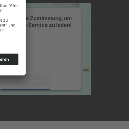
nötigen Ihre Zustimmung, um
ogle Maps-Service zu laden!
r verwenden einen Service eines
ieters, um Karteninhalte einzubetten.
ervice kann Daten zu Ihren Aktivitäten
 Bitte lesen Sie die Details durch und
 Sie der Nutzung des Service zu, um
diese Karte anzuzeigen.
Mehr Informationen
Akzeptieren
 by
Usercentrics Consent Management
Platform
&
eRecht24