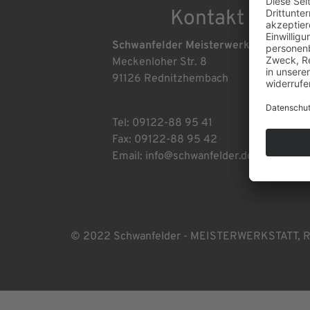
Kontakt
Schwanfelder Meisterwerkstatt
Meckenloher Str. 8
91126 Rednitzhembach
Tel:
09122-88 95 41
Fax: 09122-88 95 42
Email:
info@schwanfelder.de
© 2022 Schwanfelder - MEISTERWERKSTATT, Red