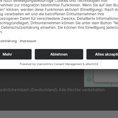
Rechtliches
Wir be
Impressum
den Go
Datenschutz
Wi
Drittanb
Dieser S
sammeln.
stimmen
nitzhembach (Deutschland). Alle Rechte vorbehalten
powered